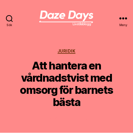
Sök
Meny
Daze
Days
Kategorier
JURIDIK
Att hantera en
vårdnadstvist med
omsorg för barnets
bästa
Av
harald
7 juni, 2025
Inläggsförfattare
Inläggsdatum