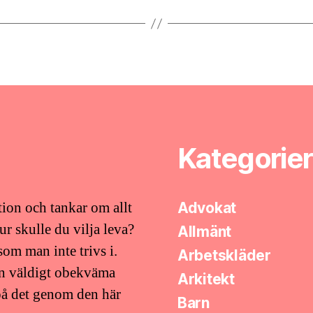
Kategorier
tion och tankar om allt
Advokat
ur skulle du vilja leva?
Allmänt
som man inte trivs i.
Arbetskläder
en väldigt obekväma
Arkitekt
a på det genom den här
Barn