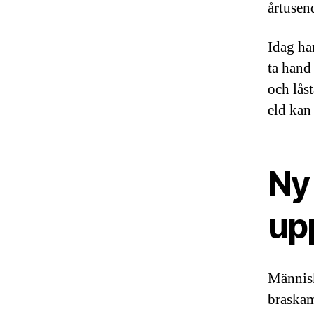
årtusen
Idag ha
ta hand
och lås
eld kan 
Ny 
up
Människ
braskami