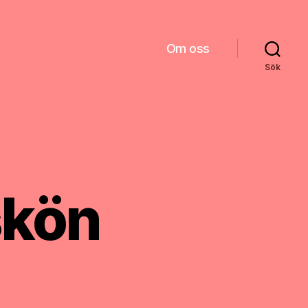
Om oss
Sök
skön