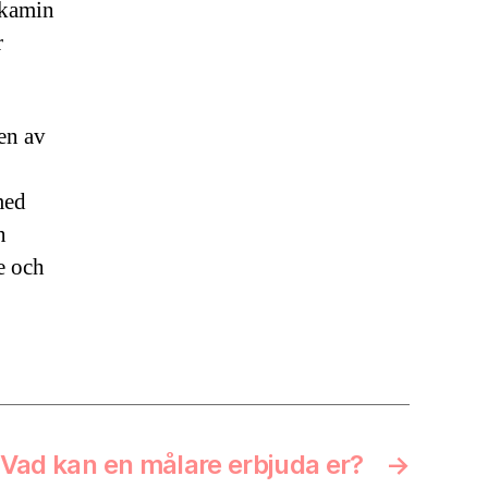
askamin
r
en av
med
n
e och
Vad kan en målare erbjuda er?
→