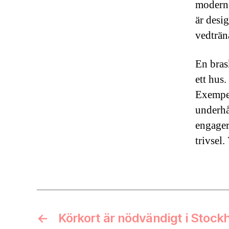
modern 
är desi
vedträn
En bras
ett hus.
Exempe
underhå
engager
trivsel
←
Körkort är nödvändigt i Stock