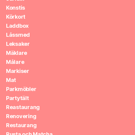
Konstis
Körkort
Laddbox
Låssmed
Leksaker
Mäklare
Målare
Markiser
Mat
Parkmöbler
Partytält
Reastaurang
Renovering
Restaurang
Rusta och Matcha