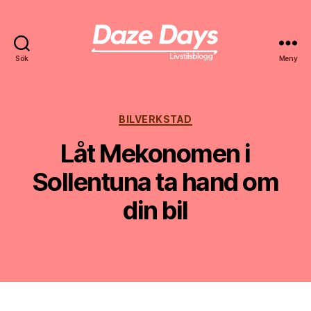
Sök
Meny
Daze
Days
Kategorier
BILVERKSTAD
Låt Mekonomen i
Sollentuna ta hand om
din bil
Av
Tina Larsson
13 september, 2023
Inläggsförfattare
Inläggsdatum