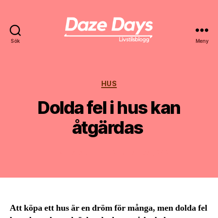
Sök
Meny
Daze
Days
Kategorier
HUS
Dolda fel i hus kan
åtgärdas
Av
harald
2 november, 2024
Inläggsförfattare
Inläggsdatum
Att köpa ett hus är en dröm för många, men dolda fel