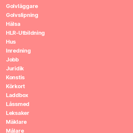
Golvläggare
Golvslipning
Hälsa
HLR-Utbildning
Hus
Inredning
Jobb
Juridik
Konstis
Körkort
Laddbox
Låssmed
Leksaker
Mäklare
Målare