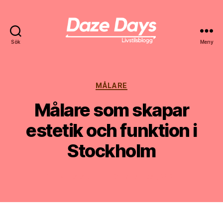
Sök
Meny
Daze
Days
Kategorier
MÅLARE
Målare som skapar
estetik och funktion i
Stockholm
Av
harald
3 november, 2024
Inläggsförfattare
Inläggsdatum