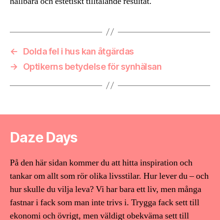
hållbara och estetiskt tilltalande resultat.
←
Dolda fel i hus kan åtgärdas
→
Optikerns betydelse för synhälsan
Daze Days
På den här sidan kommer du att hitta inspiration och
tankar om allt som rör olika livsstilar. Hur lever du – och
hur skulle du vilja leva? Vi har bara ett liv, men många
fastnar i fack som man inte trivs i. Trygga fack sett till
ekonomi och övrigt, men väldigt obekväma sett till