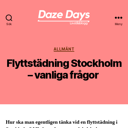
Sök
Meny
Daze
Days
Kategorier
ALLMÄNT
Flyttstädning Stockholm
– vanliga frågor
Av
Emma
24 april, 2024
Inläggsförfattare
Inläggsdatum
Hur ska man egentligen tänka vid en flyttstädning i