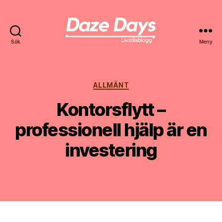
Sök
Meny
Daze
Days
Kategorier
ALLMÄNT
Kontorsflytt –
professionell hjälp är en
investering
Av
Emma
28 april, 2024
Inläggsförfattare
Inläggsdatum