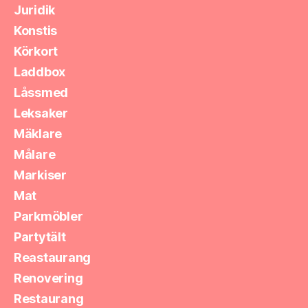
Juridik
Konstis
Körkort
Laddbox
Låssmed
Leksaker
Mäklare
Målare
Markiser
Mat
Parkmöbler
Partytält
Reastaurang
Renovering
Restaurang